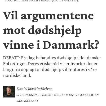
Foto: Michael Swan / Flickr (CC BY-ND 2.0).
Vil argumentene
mot dødshjelp
vinne i Danmark?
DEBATT: Fredag behandles dødshjelp i det danske
Folketinget. Deres etiske råd viser hvorfor det er
langt fra opplagt at dødshjelp vil innføres i våre
nordiske land.
Daniel Joachim
Kleiven
SIVILØKONOM, FILOSOF OG SKRIBENT I TANKESMIEN
SKAPERKRAFT