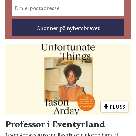
PLUSS
Professor i Eventyrland
Jason Ardays utrolige livshistorie gjorde ham til