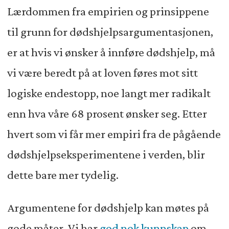
Lærdommen fra empirien og prinsippene
til grunn for dødshjelpsargumentasjonen,
er at hvis vi ønsker å innføre dødshjelp, må
vi være beredt på at loven føres mot sitt
logiske endestopp, noe langt mer radikalt
enn hva våre 68 prosent ønsker seg. Etter
hvert som vi får mer empiri fra de pågående
dødshjelpseksperimentene i verden, blir
dette bare mer tydelig.
Argumentene for dødshjelp kan møtes på
gode måter. Vi har
god nok kunnskap
om