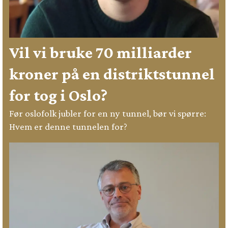
Vil vi bruke 70 milliarder
kroner på en distriktstunnel
for tog i Oslo?
Før oslofolk jubler for en ny tunnel, bør vi spørre:
Hvem er denne tunnelen for?