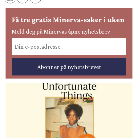
Få tre gratis Minerva-saker i uken
Meld deg på Minervas åpne nyhetsbrev