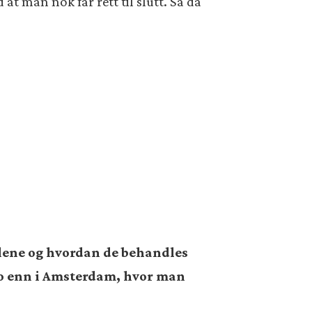
at man nok får rett til slutt. Så da
lene og hvordan de behandles
slo enn i Amsterdam, hvor man