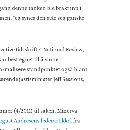
 gang denne tanken ble brakt inn i
mmen. Jeg synes den står seg ganske
ative tidsskriftet National Review,
r best egnet til å vinne
å normalisere standpunktet også blant
rende justisminister Jeff Sessions,
ummer (4/2011) til saken. Minerva
August Andresens lederartikkel
fra