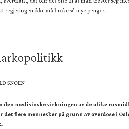
verulant, da) blir det ofte til at man trøster seg med 
om at regjeringen ikke må bruke så mye penger.
arkopolitikk
ILD SNOEN
 den medisinske virkningen av de ulike rusmid
 dør det flere mennesker på grunn av overdose i O
k.