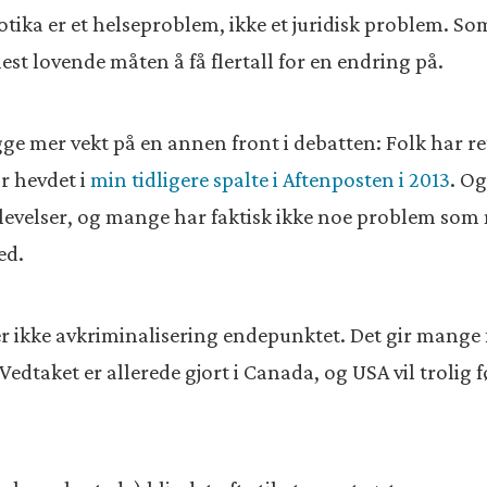
kotika er et helseproblem, ikke et juridisk problem. S
est lovende måten å få flertall for en endring på.
ge mer vekt på en annen front i debatten: Folk har ret
ar hevdet i
min tidligere spalte i Aftenposten i 2013
. Og
evelser, og mange har faktisk ikke noe problem som m
ed.
er ikke avkriminalisering endepunktet. Det gir mange f
. Vedtaket er allerede gjort i Canada, og USA vil trolig