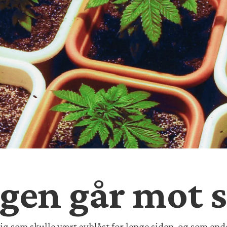
gen går mot s
ig som skulle vært avblåst for lenge siden, og som endel