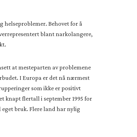
 og helseproblemer. Behovet for å
r overrepresentert blant narkolangere,
kt.
nnsett at mesteparten av problemene
orbudet. I Europa er det nå nærmest
grupperinger som ikke er positivt
et knapt flertall i september 1995 for
l eget bruk. Flere land har nylig