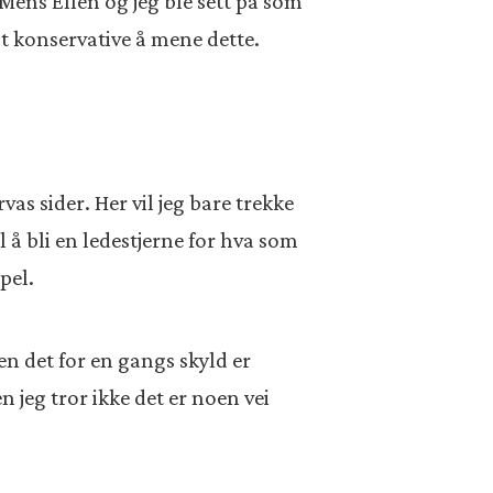
 Mens Ellen og jeg ble sett på som
ant konservative å mene dette.
as sider. Her vil jeg bare trekke
il å bli en ledestjerne for hva som
pel.
en det for en gangs skyld er
 jeg tror ikke det er noen vei