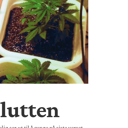
lutten
ig ser ut til å synge på siste verset.