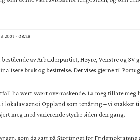
.03.2021 - 08:28
ll bestående av Arbeiderpartiet, Høyre, Venstre og SV 
nalisere bruk og besittelse. Det vises gjerne til Portu
t utfall ha vært svært overraskende. La meg tillate meg 
i lokalavisene i Oppland som tenåring – vi snakker tid
sjert meg med varierende styrke siden den gang.
iansen, som da satt på Stortinget for Fridemokratene e