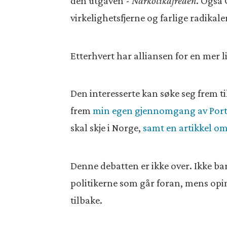
den utgaven -
Narkotikafreden
. Også 
virkelighetsfjerne og farlige radikale
Etterhvert har alliansen for en mer li
Den interesserte kan søke seg frem ti
frem
min egen gjennomgang av Port
skal skje i Norge,
samt en artikkel om
Denne debatten er ikke over. Ikke ba
politikerne som går foran, mens opin
tilbake.