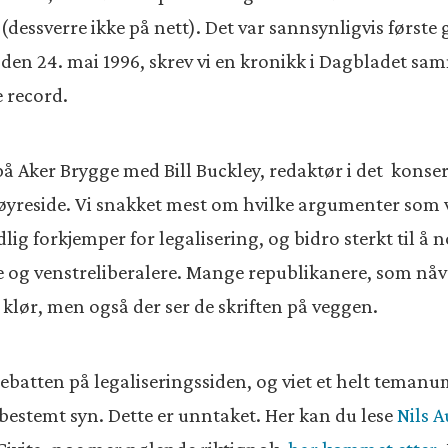
(dessverre ikke på nett). Det var sannsynligvis første
 den 24. mai 1996, skrev vi en kronikk i Dagbladet sa
e record.
å Aker Brygge med Bill Buckley, redaktør i det konserv
yreside. Vi snakket mest om hvilke argumenter som va
lig forkjemper for legalisering, og bidro sterkt til 
re og venstreliberalere. Mange republikanere, som nåvæ
lør, men også der ser de skriften på veggen.
debatten på legaliseringssiden, og viet et helt teman
 bestemt syn. Dette er unntaket. Her kan du lese
Nils 