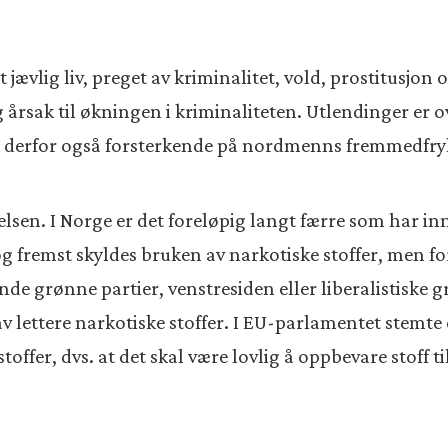
 jævlig liv, preget av kriminalitet, vold, prostitusjon
ktig årsak til økningen i kriminaliteten. Utlendinger e
 derfor også forsterkende på nordmenns fremmedfry
elsen. I Norge er det foreløpig langt færre som har i
g fremst skyldes bruken av narkotiske stoffer, men f
nde grønne partier, venstresiden eller liberalistiske 
av lettere narkotiske stoffer. I EU-parlamentet stemte 
toffer, dvs. at det skal være lovlig å oppbevare stoff ti