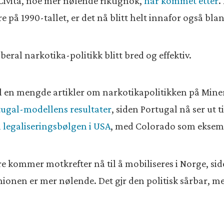
Civita, noe mer nølende riktignok,
har kommet etter
.
re på 1990-tallet, er det nå blitt helt innafor også bl
beral narkotika-politikk blitt bred og effektiv.
l en mengde artikler om narkotikapolitikken på Minerv
ugal-modellens resultater
, siden Portugal nå ser ut t
 legaliseringsbølgen i USA
, med Colorado som eksem
re kommer motkrefter nå til å mobiliseres i Norge, sid
ionen er mer nølende. Det gjr den politisk sårbar, men