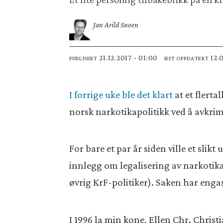
Jan Arild Snoen
21.12.2017 - 01:00
12
PUBLISERT
SIST OPPDATERT
I forrige uke ble det klart
at et flerta
norsk narkotikapolitikk ved å avkrimi
For bare et par år siden ville et slik
innlegg om legalisering av narkotika 
øvrig KrF-politiker). Saken har enga
I 1996 la min kone, Ellen Chr. Christ