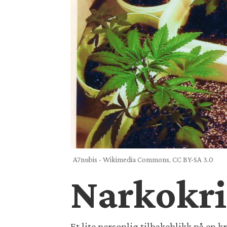
A7nubis - Wikimedia Commons, CC BY-SA 3.0
Narkokri
Et lite personlig tilbakeblikk på en kr