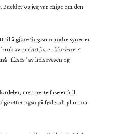
om Buckley og jeg var enige om den
t til å gjøre ting som andre synes er
 bruk av narkotika er ikke
bare
et
å "fikses" av helsevesen og
ordeler, men neste fase er full
 følge etter også på føderalt plan om