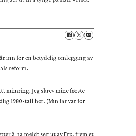
går inn for en betydelig omlegging av
gals reform.
litt mimring. Jeg skrev mine første
lig 1980-tall her. (Min far var for
tter å ha meldt seg ut av Frp, frem et