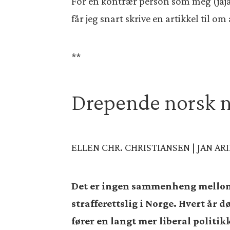
For en kontrær person som meg (jaja, k
får jeg snart skrive en artikkel til 
**
Drepende norsk n
ELLEN CHR. CHRISTIANSEN | JAN AR
Det er ingen sammenheng mellom
strafferettslig i Norge. Hvert år
fører en langt mer liberal
politik