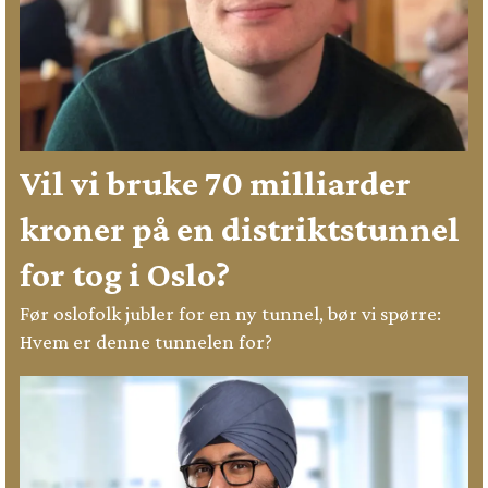
Vil vi bruke 70 milliarder
kroner på en distriktstunnel
for tog i Oslo?
Før oslofolk jubler for en ny tunnel, bør vi spørre:
Hvem er denne tunnelen for?