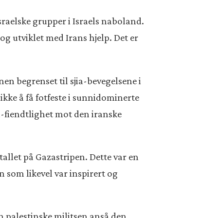
israelske grupper i Israels naboland.
og utviklet med Irans hjelp. Det er
nen begrenset til sjia-bevegelsene i
ikke å få fotfeste i sunnidominerte
i-fiendtlighet mot den iranske
allet på Gazastripen. Dette var en
som likevel var inspirert og
n palestinske militsen anså den