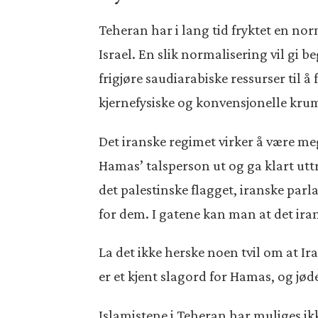
Teheran har i lang tid fryktet en no
Israel. En slik normalisering vil gi b
frigjøre saudiarabiske ressurser til å 
kjernefysiske og konvensjonelle kru
Det iranske regimet virker å være meg
Hamas’ talsperson ut og ga klart uttr
det palestinske flagget, iranske pa
for dem. I gatene kan man at det irans
La det ikke herske noen tvil om at Ir
er et kjent slagord for Hamas, og jød
Islamistene i Teheran har muliges ikk