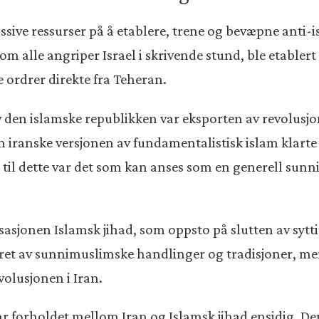
assive ressurser på å etablere, trene og bevæpne anti-
m alle angriper Israel i skrivende stund, ble etablert 
e ordrer direkte fra Teheran.
av den islamske republikken var eksporten av revolusjo
 iranske versjonen av fundamentalistisk islam klarte 
til dette var det som kan anses som en generell sunn
asjonen Islamsk jihad, som oppsto på slutten av syttit
et av sunnimuslimske handlinger og tradisjoner, men 
olusjonen i Iran.
r forholdet mellom Iran og Islamsk jihad ensidig. De