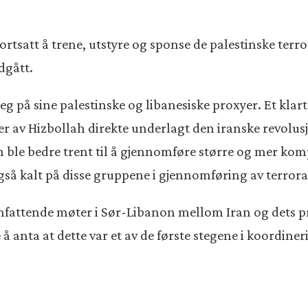
n fortsatt å trene, utstyre og sponse de palestinske te
dgått.
g på sine palestinske og libanesiske proxyer. Et klar
eler av Hizbollah direkte underlagt den iranske rev
h ble bedre trent til å gjennomføre større og mer kom
så kalt på disse gruppene i gjennomføring av terrora
t omfattende møter i Sør-Libanon mellom Iran og dets
e å anta at dette var et av de første stegene i koordi