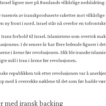
a Israel ligner mer på Russlands vilkårlige nedslaktin
tusenvis av iranskproduserte raketter mot vilkårlige m
 ny front i nord. Israel står nå overfor en tofrontskr
 i Irans forhold til Israel. Islamistene som overtok mak
jonene. I de senere år har flere ledende figurer i det
ne i årene før revolusjonen. Slik ble iranske islamiste
e mål i Iran i årene før revolusjonen.
amske republikken tok etter revolusjonen var å anerkje
pp med å overrekke nøklene til det som før hadde vær
er med iransk backing