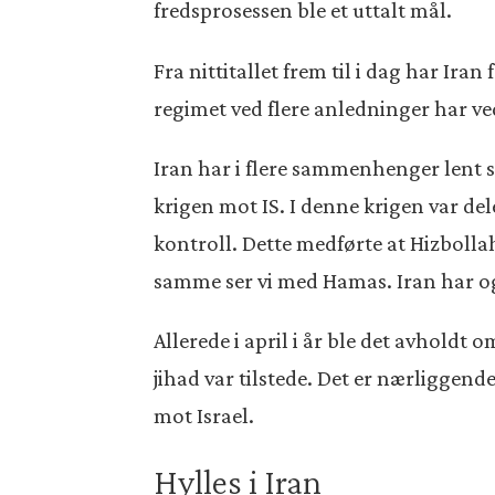
fredsprosessen ble et uttalt mål.
Fra nittitallet frem til i dag har Ira
regimet ved flere anledninger har ve
Iran har i flere sammenhenger lent se
krigen mot IS. I denne krigen var d
kontroll. Dette medførte at Hizbolla
samme ser vi med Hamas. Iran har og
Allerede i april i år ble det avhold
jihad var tilstede. Det er nærliggend
mot Israel.
Hylles i Iran