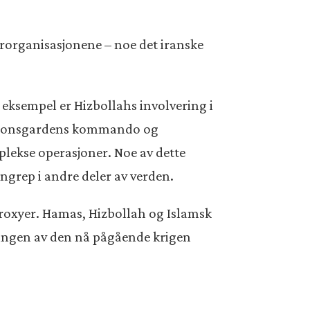
rrororganisasjonene – noe det iranske
t eksempel er Hizbollahs involvering i
olusjonsgardens kommando og
plekse operasjoner. Noe av dette
ngrep i andre deler av verden.
 proxyer. Hamas, Hizbollah og Islamsk
neringen av den nå pågående krigen