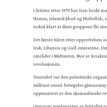
I årtiene etter 1979 har Iran brukt m
Hamas, Islamsk jihad og Hizbollah, so
nokså klart at disse gruppene får sin
Det første tiåret etter opprettelsen 
Irak, Libanon og Gulf-emiratene. Den
områder i Midtøsten. Noe av årsaken 
revolusjonen.
Unntaket var den palestinske organis
militant sunni-bevegelse gjennomsyr
oppmuntret av den sjiamuslimske rev
Gjennom mesteparten av åttitallet va