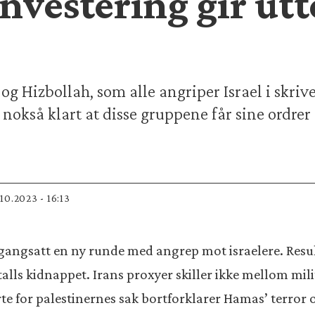
nvestering gir utt
 Hizbollah, som alle angriper Israel i skrive
 nokså klart at disse gruppene får sine ordrer
8.10.2023 - 16:13
gangsatt en ny runde med angrep mot israelere. Resul
italls kidnappet. Irans proxyer skiller ikke mellom mil
te for palestinernes sak bortforklarer Hamas’ terror