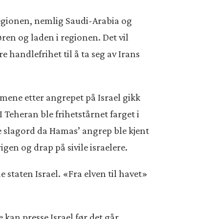
regionen, nemlig Saudi-Arabia og
øren og laden i regionen. Det vil
re handlefrihet til å ta seg av Irans
imene etter angrepet på Israel gikk
I Teheran ble frihetstårnet farget i
e slagord da Hamas’ angrep ble kjent
igen og drap på sivile israelere.
 staten Israel. «Fra elven til havet»
 kan presse Israel før det går