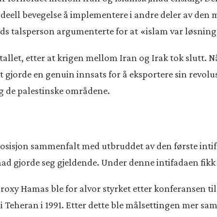
ideell bevegelse å implementere i andre deler av den
ads talsperson argumenterte for at «islam var løsninge
allet, etter at krigen mellom Iran og Irak tok slutt. N
t gjorde en genuin innsats for å eksportere sin revol
og de palestinske områdene.
posisjon sammenfalt med utbruddet av den første inti
ad gjorde seg gjeldende. Under denne intifadaen fikk
xy Hamas ble for alvor styrket etter konferansen til s
i Teheran i 1991. Etter dette ble målsettingen mer sa