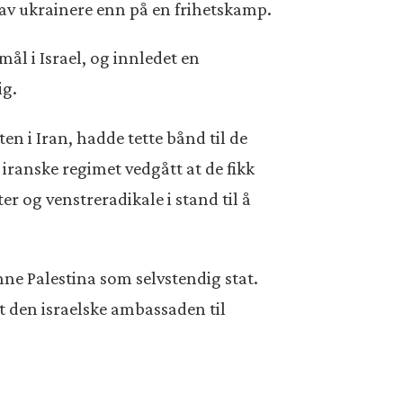
g av ukrainere enn på en frihetskamp.
ål i Israel, og innledet en
ig.
ten i Iran, hadde tette bånd til de
 iranske regimet vedgått at de fikk
r og venstreradikale i stand til å
nne Palestina som selvstendig stat.
t den israelske ambassaden til