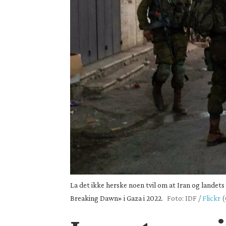
La det ikke herske noen tvil om at Iran og landet
Breaking Dawn» i Gaza i 2022.
Foto: IDF /
Flickr
(