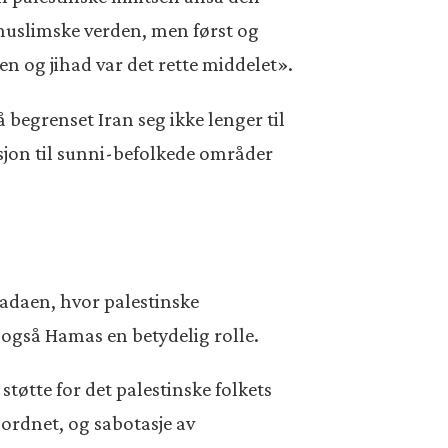
 muslimske verden, men først og
n og jihad var det rette middelet».
å begrenset Iran seg ikke lenger til
usjon til sunni-befolkede områder
fadaen, hvor palestinske
 også Hamas en betydelig rolle.
tøtte for det palestinske folkets
mordnet, og sabotasje av