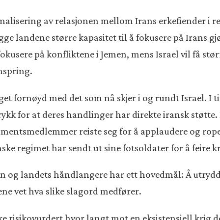
rmalisering av relasjonen mellom Irans erkefiender i 
egge landene større kapasitet til å fokusere på Irans gj
fokusere på konfliktene i Jemen, mens Israel vil få stør
mspring.
et fornøyd med det som nå skjer i og rundt Israel. I t
ykk for at deres handlinger har direkte iransk støtte. 
rlamentsmedlemmer reiste seg for å applaudere og rop
ke regimet har sendt ut sine fotsoldater for å feire kr
an og landets håndlangere har ett hovedmål: Å utrydde
ene vet hva slike slagord medfører.
e risikovurdert hvor langt mot en eksistensiell krig de