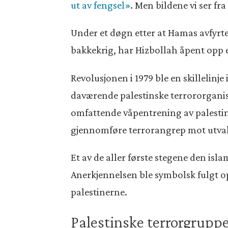
ut av fengsel»
. Men bildene vi ser fr
Under et døgn etter at Hamas avfyrte 
bakkekrig, har Hizbollah åpent opp en
Revolusjonen i 1979 ble en skillelinje
daværende palestinske terrororganisas
omfattende våpentrening av palestiner
gjennomføre terrorangrep mot utvalgt
Et av de aller første stegene den isl
Anerkjennelsen ble symbolsk fulgt o
palestinerne.
Palestinske terrorgrupp