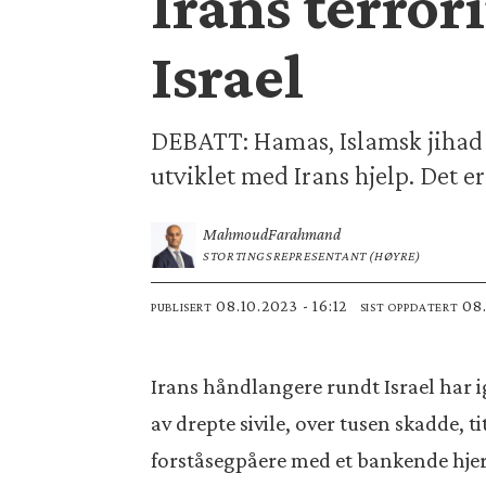
Irans terrori
Israel
DEBATT: Hamas, Islamsk jihad og
utviklet med Irans hjelp. Det er
Mahmoud
Farahmand
STORTINGSREPRESENTANT (HØYRE)
08.10.2023 - 16:12
0
PUBLISERT
SIST OPPDATERT
Irans håndlangere rundt Israel har i
av drepte sivile, over tusen skadde, t
forståsegpåere med et bankende hjer