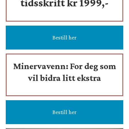
tidsskrift
kr 1999,-
Bestill her
Minervavenn:
For deg som
vil bidra litt ekstra
Bestill her