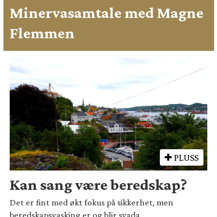
Minervasamtale med Magne
Flemmen
PLUSS
Kan sang være beredskap?
Det er fint med økt fokus på sikkerhet, men
beredskapsvasking er og blir svada.