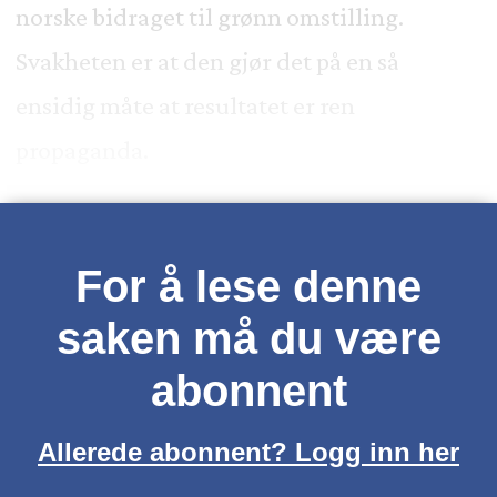
norske bidraget til grønn omstilling.
Svakheten er at den gjør det på en så
ensidig måte at resultatet er ren
propaganda.
For å lese denne
saken må du være
abonnent
Allerede abonnent? Logg inn her