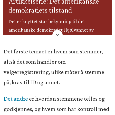
Artikkelserie: Det amerikanske
demokratiets tilstand
Det er knyttet stor bekymring til det
amerikanske demokratiet i kjølvannet av
presidentvalget i 2020. Spaltist og forfatter
Jan Arild Snoen tar for seg noen av temaene i
Det første temaet er hvem som stemmer,
tre artikler i Minerva.
altså det som handler om
Dette er den første artikkelen i serien.
velgerregistrering, ulike måter å stemme
på, krav til ID og annet.
Det andre
er hvordan stemmene telles og
godkjennes, og hvem som har kontroll med