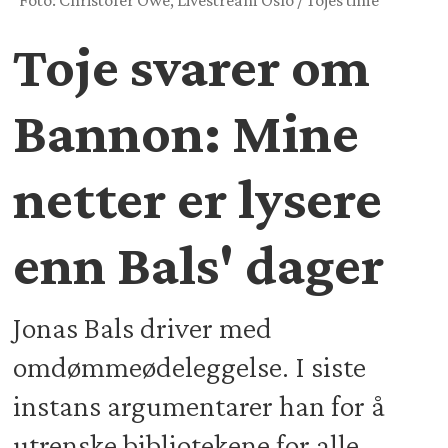
Foto: Christofer Owe, Livestream Oslo / Tojes time
Toje svarer om
Bannon: Mine
netter er lysere
enn Bals' dager
Jonas Bals driver med
omdømmeødeleggelse. I siste
instans argumentarer han for å
utrenske bibliotekene for alle