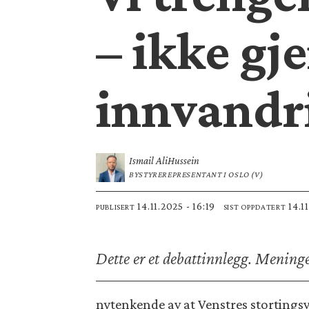
– ikke g
innvandri
Ismail Ali
Hussein
BYSTYREREPRESENTANT I OSLO (V)
14.11.2025 - 16:19
14.1
PUBLISERT
SIST OPPDATERT
Dette er et debattinnlegg. Mening
nytenkende av at Venstres stortings