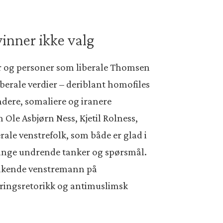
inner ikke valg
er og personer som liberale Thomsen
iberale verdier – deriblant homofiles
andere, somaliere og iranere
 Ole Asbjørn Ness, Kjetil Rolness,
ale venstrefolk, som både er glad i
mange undrende tanker og spørsmål.
ttenkende venstremann på
dringsretorikk og antimuslimsk