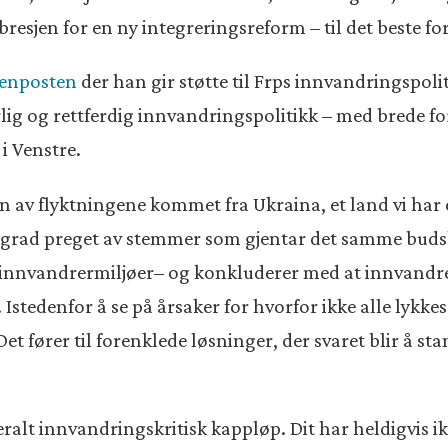
 bresjen for en ny integreringsreform – til det beste for
tenposten
der han gir støtte til Frps innvandringspoli
lig og rettferdig innvandringspolitikk – med brede fo
 i Venstre.
n av flyktningene kommet fra Ukraina, et land vi har e
or grad preget av stemmer som gjentar det samme bu
 i innvandrermiljøer– og konkluderer med at innvandre
 Istedenfor å se på årsaker for hvorfor ikke alle lykke
 fører til forenklede løsninger, der svaret blir å sta
liberalt innvandringskritisk kappløp. Dit har heldigvis