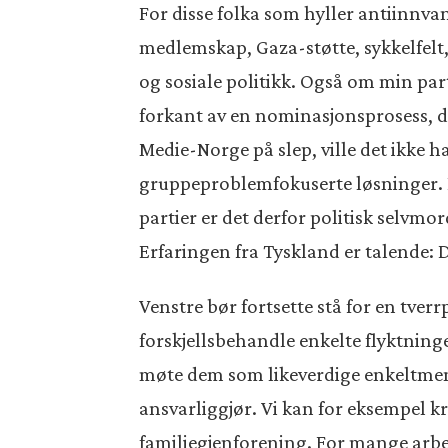
For disse folka som hyller antiinnvan
medlemskap, Gaza-støtte, sykkelfelt
og sosiale politikk. Også om min par
forkant av en nominasjonsprosess, d
Medie-Norge på slep, ville det ikke ha
gruppeproblemfokuserte løsninger. De s
partier er det derfor politisk selvmo
Erfaringen fra Tyskland er talende: D
Venstre bør fortsette stå for en tver
forskjellsbehandle enkelte flyktning
møte dem som likeverdige enkeltmenne
ansvarliggjør. Vi kan for eksempel k
familiegjenforening. For mange arbei