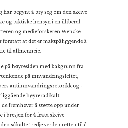
g har begynt å bry seg om den skeive
e og taktiske hensyn i en illiberal
atteren og medieforskeren Wencke
r forstått at det er maktpåliggende å
ie til allmenneie.
erne på høyresiden med bakgrunn fra
tenkende på innvandringsfeltet,
ers antiinnvandringsretorikk og -
terliggående høyreradikalt
 de fremhever å støtte opp under
 i bresjen for å frata skeive
den såkalte tredje verden retten til å