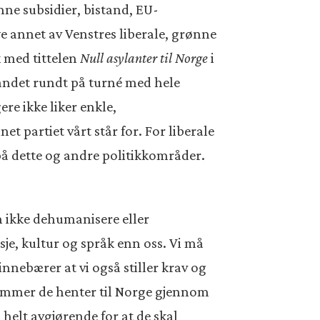
nne subsidier, bistand, EU-
e annet av Venstres liberale, grønne
k med tittelen
Null asylanter til Norge
i
landet rundt på turné med hele
ere ikke liker enkle,
et partiet vårt står for. For liberale
 på dette og andre politikkområder.
an ikke dehumanisere eller
je, kultur og språk enn oss. Vi må
nebærer at vi også stiller krav og
dlemmer de henter til Norge gjennom
helt avgjørende for at de skal