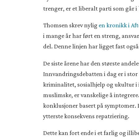
trenger, er et liberalt parti som går i
Thomsen skrev nylig
en kronikk i Af
i mange år har ført en streng, ansvar
del. Denne linjen har ligget fast også
De siste årene har den største andele
Innvandringsdebatten i dag er i st
kriminalitet, sosialhjelp og ukultur
muslimske, er vanskelige å integrere.
konklusjoner basert på symptomer. Det
ytterste konsekvens repatriering.
Dette kan fort ende i et farlig og il