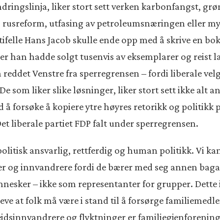
dringslinja, liker stort sett verken karbonfangst, grø
, rusreform, utfasing av petroleumsnæringen eller my
tifelle Hans Jacob skulle ende opp med å skrive en bo
er han hadde solgt tusenvis av eksemplarer og reist 
 reddet Venstre fra sperregrensen – fordi liberale velg
om liker slike løsninger, liker stort sett ikke alt ann
rd å forsøke å kopiere ytre høyres retorikk og politikk
et liberale partiet FDP falt under sperregrensen.
rpolitisk ansvarlig, rettferdig og human politikk. Vi k
er og innvandrere fordi de bærer med seg annen bagas
sker – ikke som representanter for grupper. Dette in
reve at folk må være i stand til å forsørge familieme
dsinnvandrere og flyktninger er familiegjenforening 