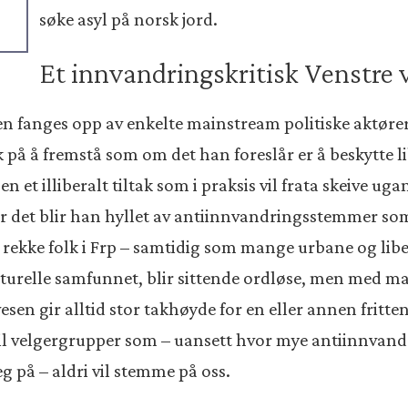
søke asyl på norsk jord.
Et innvandringskritisk Venstre v
n fanges opp av enkelte mainstream politiske aktør
øk på å fremstå som om det han foreslår er å beskytte l
 et illiberalt tiltak som i praksis vil frata skeive ug
or det blir han hyllet av antiinnvandringsstemmer som
rekke folk i Frp – samtidig som mange urbane og liber
ulturelle samfunnet, blir sittende ordløse, men med 
vesen gir alltid stor takhøyde for en eller annen fri
til velgergrupper som – uansett hvor mye antiinnvan
eg på – aldri vil stemme på oss.