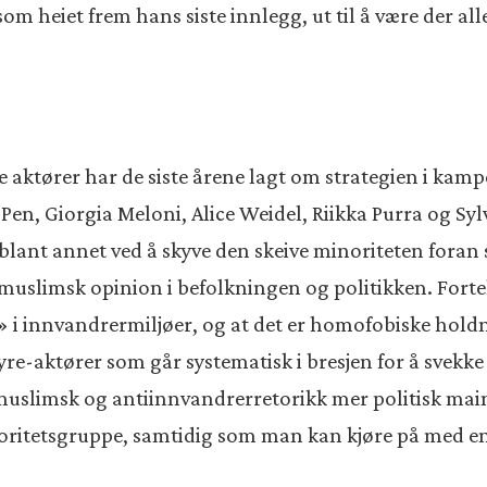
som heiet frem hans siste innlegg, ut til å være der a
e aktører har de siste årene lagt om strategien i kam
Pen, Giorgia Meloni, Alice Weidel, Riikka Purra og Sy
lant annet ved å skyve den skeive minoriteten foran s
uslimsk opinion i befolkningen og politikken. Fortel
 i innvandrermiljøer, og at det er homofobiske holdn
øyre-aktører som går systematisk i bresjen for å svekk
ntimuslimsk og antiinnvandrerretorikk mer politisk m
noritetsgruppe, samtidig som man kan kjøre på med e