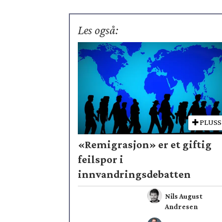
Les også:
PLUSS
«Remigrasjon» er et giftig
feilspor i
innvandringsdebatten
Nils August
Andresen