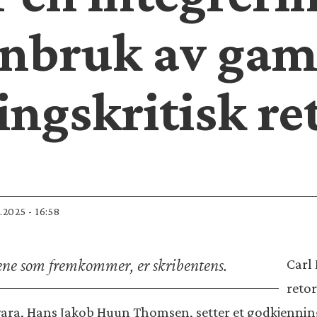
jenbruk av ga
ngskritisk re
1.2025 - 16:58
ene som fremkommer, er skribentens.
Carl
retor
vara, Hans Jakob Huun Thomsen, setter et godkjenni