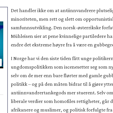
Det handler ikke om at antiinnvandrere plutseli
minoriteten, men rett og slett om opportunistisk
samfunnsutvikling. Den norsk-østerrikske forf
Mühleisen sier at pene kvinnelige partiledere ha
endre det ekstreme høyre fra å være en gubbegre
I Norge har vi den siste tiden fått unge politik
ungdomspolitikken som iscenesetter seg som ny
selv om de mer enn bare flørter med gamle gubb
politikk – og på den måten bidrar til å gjøre yt
antiinnvandrertankegods mer stuerent. Selv om
liberale verdier som homofiles rettigheter, går de
afrikanere og muslimer, og politisk forfulgte fra 