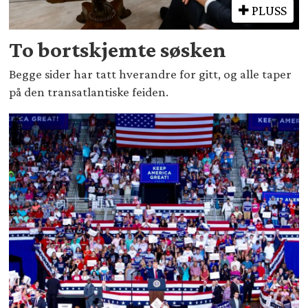
PLUSS
To bortskjemte søsken
Begge sider har tatt hverandre for gitt, og alle taper
på den transatlantiske feiden.